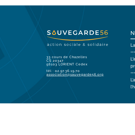
N
La
•••
33 cours de Chazelles
L’
CS 20347
56103 LORIENT Cedex
pr
tél : 02.97.36.19.70
•••
association@sauvegarde56.org
L’
l’