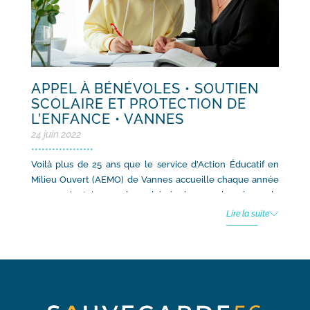
APPEL À BÉNÉVOLES • SOUTIEN
SCOLAIRE ET PROTECTION DE
L’ENFANCE • VANNES
24 juin 2022
•
•
•
•
•
•
•
•
•
•
•
•
•
•
•
•
•
•
Voilà plus de 25 ans que le service d’Action Éducatif en
Milieu Ouvert (AEMO) de Vannes accueille chaque année
une vingtaine de bénévoles, chargés de
l’accompagnement scolaire d’enfants et d’adolescents
Lire la suite
bénéficiant d’une mesure d’aide éducative. Une
intervention individuelle auprès de certains jeunes mais
aussi une véritable dynamique d’équipe pour ces
bénévoles qui complètent l’action des éducateurs et des
psychologues mobilisés dans le projet éducatif de l’enfant
et le soutien à la parentalité ! Après deux années de crise