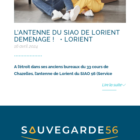
L’ANTENNE DU SIAO DE LORIENT
DEMENAGE !
• LORIENT
16 avril 2024
•
•
•
•
•
•
•
•
•
•
•
•
•
•
•
•
•
•
A l’étroit dans ses anciens bureaux du 33 cours de
Chazelles, l’antenne de Lorient du SIAO 56 (Service
Intégré d’Accueil et d’Orientation) s’est installée depuis
Lire la suite
quelques semaines dans de nouveaux locaux plus vastes
à quelques rues de l’ancien emplacement.
Ce nouvel espace situé en rez-de-chaussée donc
accessible PMR, reste dans le périmètre du centre-ville, à
proximité des transports et des partenaires sociaux. Il
facilitera l’accueil de toute personne (isolée, en couple,
avec des enfants) ayant un besoin immédiat ou à court
terme d’hébergement.