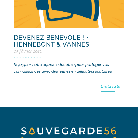
DEVENEZ BENEVOLE ! •
HENNEBONT & VANNES
05 février 2026
•
•
•
•
•
•
•
•
•
•
•
•
•
•
•
•
•
•
Rejoignez notre équipe éducative pour partager vos
connaissances avec des jeunes en difficultés scolaires
.
Soutien scolaire pour :
Lire la suite
Collégiens
Lycéens
Etudiants en CAP
Etudiants en Titre Professionnel